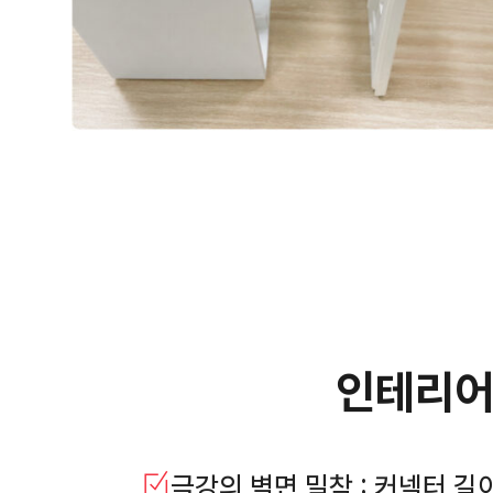
인테리어
극강의 벽면 밀착 : 커넥터 