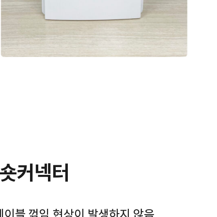
 숏커넥터
 케이블 꺾임 현상이 발생하지 않음