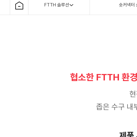
FTTH 솔루션
숏커넥터
협소한 FTTH 환
현
좁은 수구 내
제품