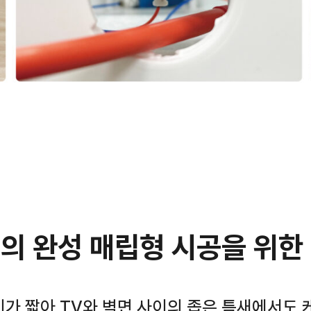
의 완성 매립형 시공을 위한
길이가 짧아 TV와 벽면 사이의 좁은 틈새에서도