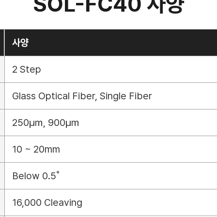
SOL-FC40 사양
사양
2 Step
Glass Optical Fiber, Single Fiber
250㎛, 900㎛
10 ~ 20mm
Below 0.5˚
16,000 Cleaving