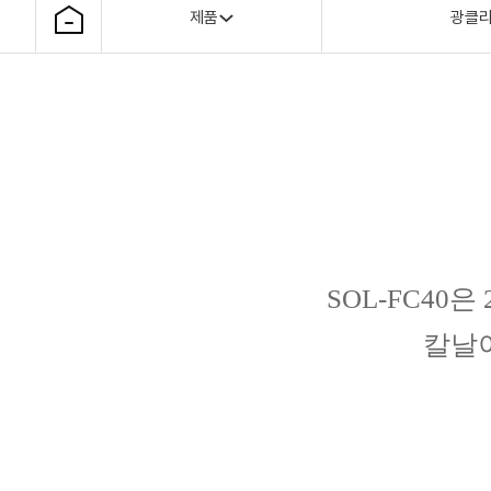
제품
광클
SOL-FC40
칼날이