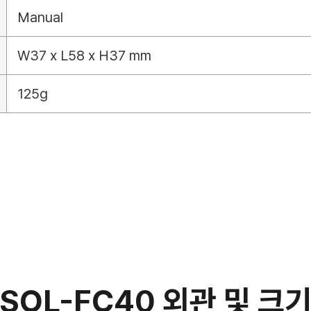
Manual
W37 x L58 x H37 mm
125g
SOL-FC40 외관 및 크