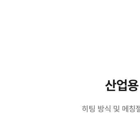
산업용
히팅 방식 및 메칭